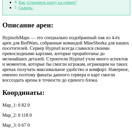
Как установить карту на сервер?
Скачать:
Описание арен:
HypixelsMaps — это специально подобранный пак из 4-ёх
арен для BedWars, собранные командой MineSborka для наших
посетителей. Сервер Hypixel всегда славился своими
превосходными картами, которые проработаны до
мельчайших деталей. Строители Hypixel учли много аспектов
и моментов, которые бы смогли игрокам, играющим на таких
аренах получать максимальное удобство и комфорт. Наверное,
именно поэтому фанаты данного сервера и карт смогли
воссоздать арены в точности до единого блока.
Координаты:
Map_1: 0 82 0
Map_2: 0 118 0
Map_3: 0 67 0