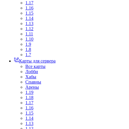
1.17
1.16
1.15
1.14
1.13
1.12
1.11
1.10
1.9
1.8
1.7
Карты для сервера
Все карты
Лобби
Хабы
Спавны
Арены
1.19
1.18
1.17
1.16
1.15
1.14
1.13
1.12