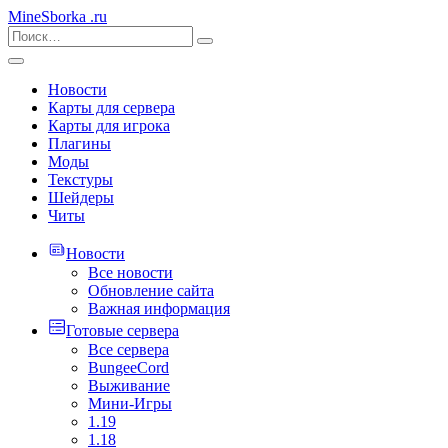
MineSborka
.ru
Новости
Карты для сервера
Карты для игрока
Плагины
Моды
Текстуры
Шейдеры
Читы
Новости
Все новости
Обновление сайта
Важная информация
Готовые сервера
Все сервера
BungeeCord
Выживание
Мини-Игры
1.19
1.18