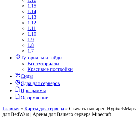
1.16
1.15
1.14
1.13
1.12
1.11
1.10
1.9
1.8
1.7
Туториалы и гайды
Все туториалы
Красивые постройки
Сиды
Ядра для серверов
Программы
Оформление
Главная
»
Карты для сервера
»
Скачать пак арен HypixelsMaps
для BedWars | Арены для Вашего сервера Minecraft