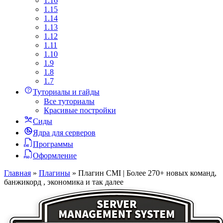
1.16
1.15
1.14
1.13
1.12
1.11
1.10
1.9
1.8
1.7
Туториалы и гайды
Все туториалы
Красивые постройки
Сиды
Ядра для серверов
Программы
Оформление
Главная
»
Плагины
»
Плагин CMI | Более 270+ новых команд,
банжикорд , экономика и так далее