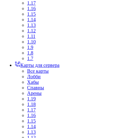
1.17
1.16
1.15
1.14
1.13
1.12
1.11
1.10
1.9
1.8
1.7
Карты для сервера
Все карты
Лобби
Хабы
Спавны
Арены
1.19
1.18
1.17
1.16
1.15
1.14
1.13
1.12