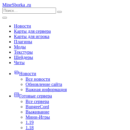
MineSborka
.ru
Новости
Карты для сервера
Карты для игрока
Плагины
Моды
Текстуры
Шейдеры
Читы
Новости
Все новости
Обновление сайта
Важная информация
Готовые сервера
Все сервера
BungeeCord
Выживание
Мини-Игры
1.19
1.18