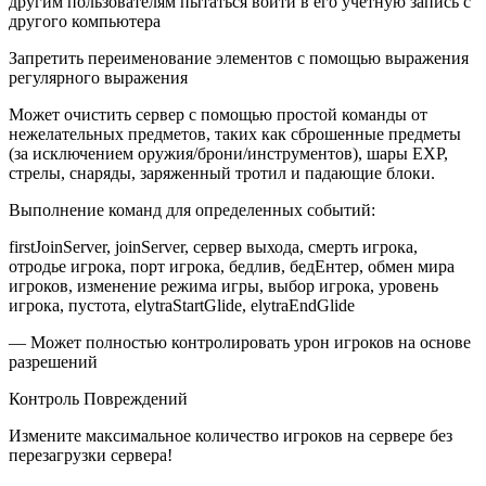
другим пользователям пытаться войти в его учетную запись с
другого компьютера
Запретить переименование элементов с помощью выражения
регулярного выражения
Может очистить сервер с помощью простой команды от
нежелательных предметов, таких как сброшенные предметы
(за исключением оружия/брони/инструментов), шары EXP,
стрелы, снаряды, заряженный тротил и падающие блоки.
Выполнение команд для определенных событий:
firstJoinServer, joinServer, сервер выхода, смерть игрока,
отродье игрока, порт игрока, бедлив, бедЕнтер, обмен мира
игроков, изменение режима игры, выбор игрока, уровень
игрока, пустота, elytraStartGlide, elytraEndGlide
— Может полностью контролировать урон игроков на основе
разрешений
Контроль Повреждений
Измените максимальное количество игроков на сервере без
перезагрузки сервера!