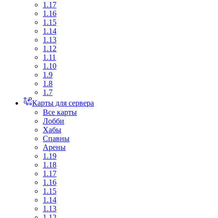
1.17
1.16
1.15
1.14
1.13
1.12
1.11
1.10
1.9
1.8
1.7
Карты для сервера
Все карты
Лобби
Хабы
Спавны
Арены
1.19
1.18
1.17
1.16
1.15
1.14
1.13
1.12