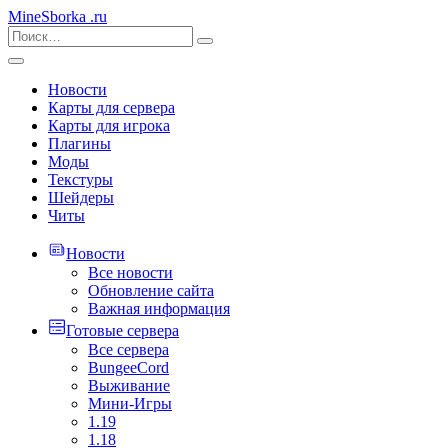
MineSborka
.ru
Новости
Карты для сервера
Карты для игрока
Плагины
Моды
Текстуры
Шейдеры
Читы
Новости
Все новости
Обновление сайта
Важная информация
Готовые сервера
Все сервера
BungeeCord
Выживание
Мини-Игры
1.19
1.18