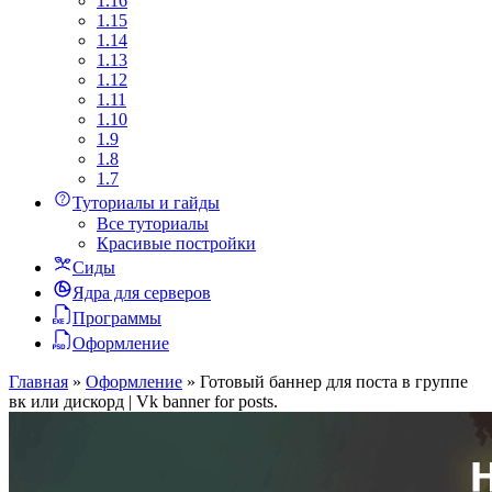
1.16
1.15
1.14
1.13
1.12
1.11
1.10
1.9
1.8
1.7
Туториалы и гайды
Все туториалы
Красивые постройки
Сиды
Ядра для серверов
Программы
Оформление
Главная
»
Оформление
»
Готовый баннер для поста в группе
вк или дискорд | Vk banner for posts.